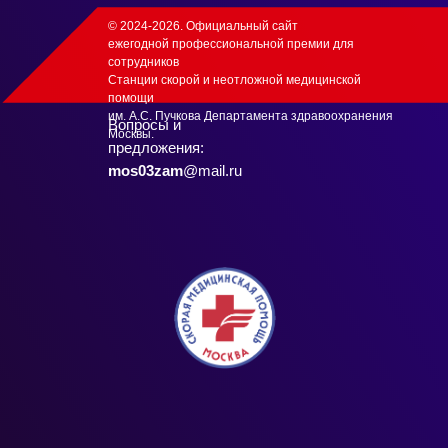
© 2024-2026. Официальный сайт
ежегодной профессиональной премии для
сотрудников
Станции скорой и неотложной медицинской
помощи
им. А.С. Пучкова Департамента здравоохранения
Вопросы и
Москвы.
предложения:
mos03zam
@mail.ru